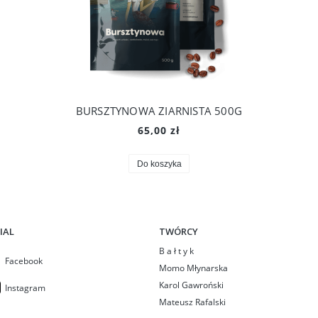
G
BURSZTYNOWA ZIARNISTA 500G
65,00 zł
Do koszyka
IAL
TWÓRCY
B a ł t y k
Facebook
Momo Młynarska
Karol Gawroński
Instagram
Mateusz Rafalski