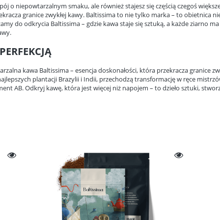
pój o niepowtarzalnym smaku, ale również stajesz się częścią czegoś większe
ekracza granice zwykłej kawy. Baltissima to nie tylko marka – to obietnica 
amy do odkrycia Baltissima – gdzie kawa staje się sztuką, a każde ziarno ma 
awy.
 PERFEKCJĄ
tarzalna kawa Baltissima – esencja doskonałości, która przekracza granice
ajlepszych plantacji Brazylii i Indii, przechodzą transformację w ręce mist
nt AB. Odkryj kawę, która jest więcej niż napojem – to dzieło sztuki, stworzo