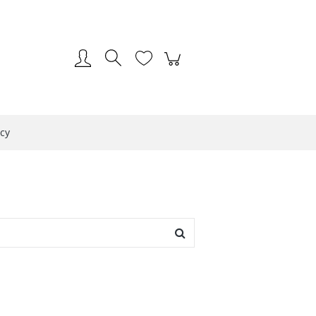
Zarejestruj się
Zaloguj się
cy