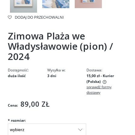
DODAJ DO PRZECHOWALNI
Zimowa Plaża we
Władysławowie (pion) /
2024
Dostępność:
Wysyłka w:
Dostawa:
duża ilość
3 dni
15,00 zł
- Kurier
(Polska)
sprawdź formy
Cena nie zawiera ewentualnych kosztów płatności
dostawy
89,00 ZŁ
Cena:
*
rozmiar: