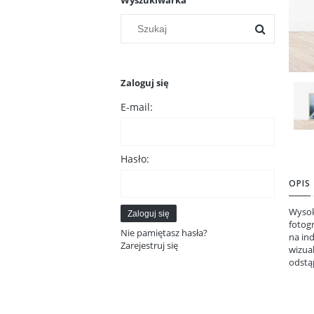
Wyszukiwarka
Zaloguj się
E-mail:
Hasło:
OPIS
Wysok
Zaloguj się
fotogr
Nie pamiętasz hasła?
na in
Zarejestruj się
wizua
odstą