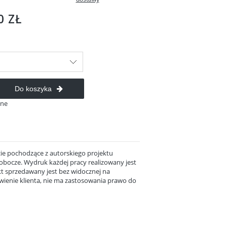
e zawiera ewentualnych
 płatności
0 ZŁ
Do koszyka
ane
ie pochodzące z autorskiego projektu
 robocze. Wydruk każdej pracy realizowany jest
t sprzedawany jest bez widocznej na
ienie klienta, nie ma zastosowania prawo do