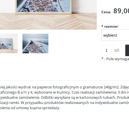
Cena ni
kosztów
89,0
Cena:
*
rozmiar:
szt.
*
- Pole wymag
iej jakości wydruk na papierze fotograficznym o gramaturze 240g/m2. Zdjęc
aficznego B a ł t y k; wykonane w Kuźnicy. Czas realizacji zamówienia: 3 dni
dywidualne zamówienie. Odbitki wysyłane są w kartonowych tubach. Produk
lizacji ramki. W przypadku produktów realizowanych na indywidualne zamów
pienia od umowy kupna-sprzedaży.