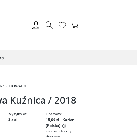
Zarejestruj się
Zaloguj się
cy
PRZECHOWALNI
a Kuźnica / 2018
Wysyłka w:
Dostawa:
3 dni
15,00 zł
- Kurier
(Polska)
sprawdź formy
dostawy