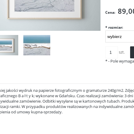
Cena ni
kosztów
89,0
Cena:
*
rozmiar:
szt.
*
- Pole wymag
iej jakości wydruk na papierze fotograficznym o gramaturze 240g/m2. Zdjęc
aficznego B a ł t y k; wykonane w Gdańsku. Czas realizacji zamówienia: 3 dn
dywidualne zamówienie. Odbitki wysyłane są w kartonowych tubach. Produk
lizacji ramki. W przypadku produktów realizowanych na indywidualne zamów
pienia od umowy kupna-sprzedaży.