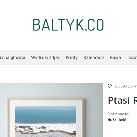
trona główna
Wydruki zdjęć
Printy
Kalendarz
Kawa
Twór
DODAJ DO 
Ptasi 
Dostępność:
duża ilość