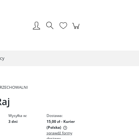
Zarejestruj się
Zaloguj się
cy
PRZECHOWALNI
Raj
Wysyłka w:
Dostawa:
3 dni
15,00 zł
- Kurier
(Polska)
sprawdź formy
dostawy