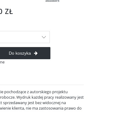
e zawiera ewentualnych
 płatności
0 ZŁ
Do koszyka
ane
ie pochodzące z autorskiego projektu
i robocze. Wydruk każdej pracy realizowany jest
t sprzedawany jest bez widocznej na
ienie klienta, nie ma zastosowania prawo do