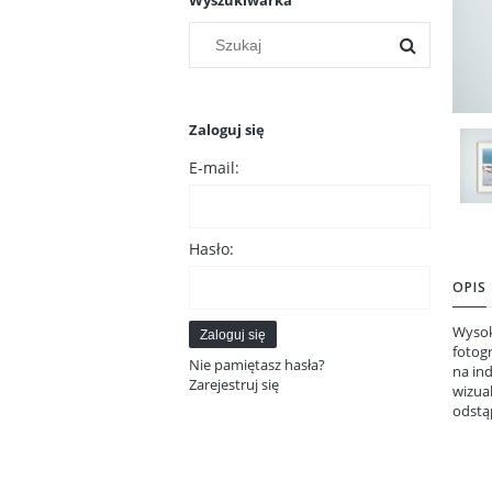
Wyszukiwarka
Zaloguj się
E-mail:
Hasło:
OPIS
Wysok
Zaloguj się
fotogr
Nie pamiętasz hasła?
na in
Zarejestruj się
wizua
odstą