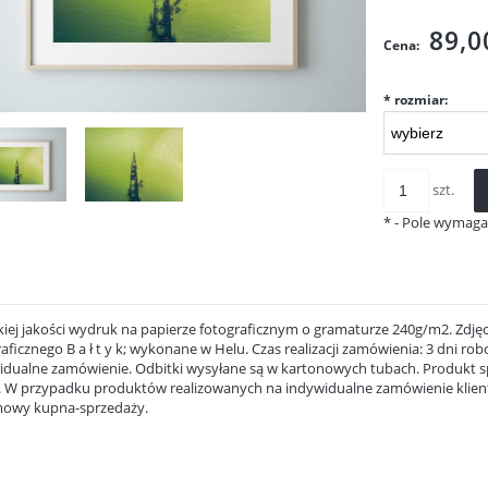
Cena ni
kosztów
89,0
Cena:
*
rozmiar:
szt.
*
- Pole wymag
iej jakości wydruk na papierze fotograficznym o gramaturze 240g/m2. Zdjęc
aficznego B a ł t y k; wykonane w Helu. Czas realizacji zamówienia: 3 dni ro
idualne zamówienie. Odbitki wysyłane są w kartonowych tubach. Produkt sp
. W przypadku produktów realizowanych na indywidualne zamówienie klien
owy kupna-sprzedaży.