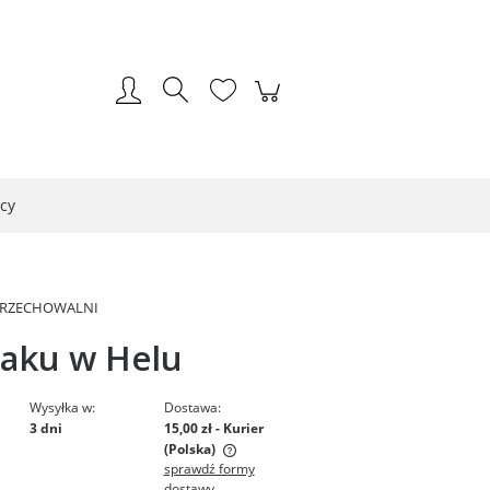
Zarejestruj się
Zaloguj się
cy
PRZECHOWALNI
raku w Helu
Wysyłka w:
Dostawa:
3 dni
15,00 zł
- Kurier
(Polska)
sprawdź formy
dostawy