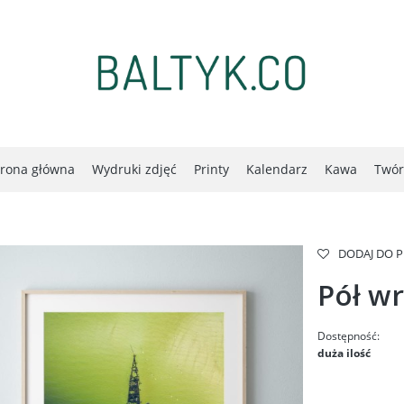
trona główna
Wydruki zdjęć
Printy
Kalendarz
Kawa
Twór
DODAJ DO 
Pół w
Dostępność:
duża ilość