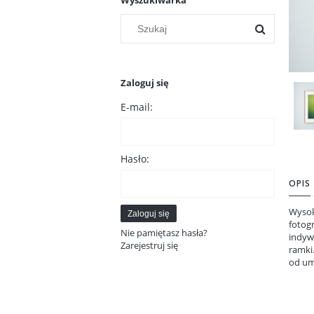
Wyszukiwarka
Zaloguj się
E-mail:
Hasło:
OPIS
Wysok
Zaloguj się
fotogr
Nie pamiętasz hasła?
indyw
Zarejestruj się
ramki
od um