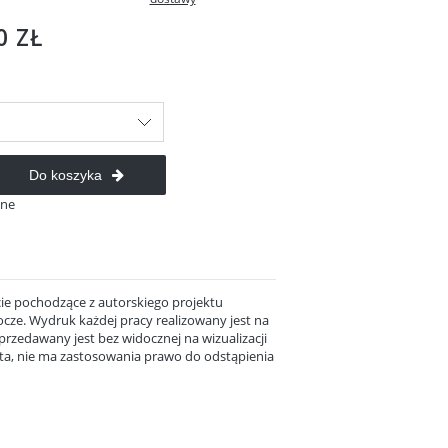
e zawiera ewentualnych
 płatności
0 ZŁ
Do koszyka
ane
ie pochodzące z autorskiego projektu
bocze. Wydruk każdej pracy realizowany jest na
rzedawany jest bez widocznej na wizualizacji
ta, nie ma zastosowania prawo do odstąpienia