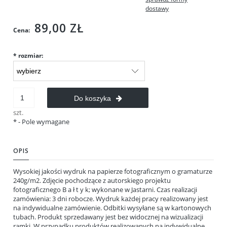
Cena nie zawiera ewentualnych kosztów płatności
dostawy
89,00 ZŁ
Cena:
*
rozmiar:
Do koszyka
szt.
*
- Pole wymagane
OPIS
Wysokiej jakości wydruk na papierze fotograficznym o gramaturze
240g/m2. Zdjęcie pochodzące z autorskiego projektu
fotograficznego B a ł t y k; wykonane w Jastarni. Czas realizacji
zamówienia: 3 dni robocze. Wydruk każdej pracy realizowany jest
na indywidualne zamówienie. Odbitki wysyłane są w kartonowych
tubach. Produkt sprzedawany jest bez widocznej na wizualizacji
ramki. W przypadku produktów realizowanych na indywidualne