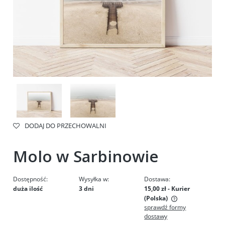
DODAJ DO PRZECHOWALNI
Molo w Sarbinowie
Dostępność:
Wysyłka w:
Dostawa:
duża ilość
3 dni
15,00 zł
- Kurier
(Polska)
sprawdź formy
Cena nie zawiera ewentualnych kosztów płatności
dostawy