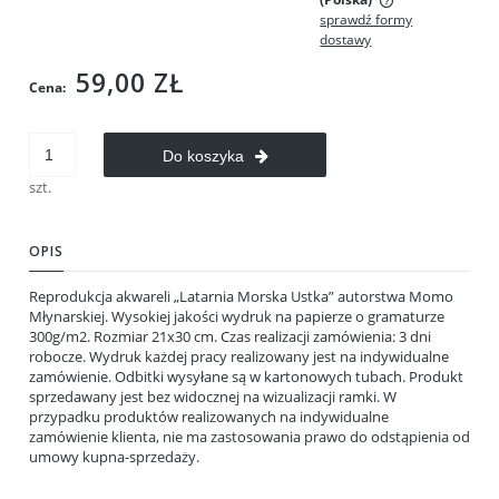
sprawdź formy
Cena nie zawiera ewentualnych kosztów płatności
dostawy
59,00 ZŁ
Cena:
Do koszyka
szt.
OPIS
Reprodukcja akwareli „Latarnia Morska Ustka” autorstwa Momo
Młynarskiej. Wysokiej jakości wydruk na papierze o gramaturze
300g/m2. Rozmiar 21x30 cm.
Czas realizacji zamówienia: 3 dni
robocze. Wydruk każdej pracy realizowany jest na indywidualne
zamówienie. Odbitki wysyłane są w kartonowych tubach. Produkt
sprzedawany jest bez widocznej na wizualizacji ramki. W
przypadku produktów realizowanych na indywidualne
zamówienie klienta, nie ma zastosowania prawo do odstąpienia od
umowy kupna-sprzedaży.