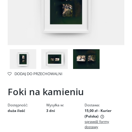
DODAJ DO PRZECHOWALNI
Foki na kamieniu
Dostępność:
Wysyłka w:
Dostawa:
duża ilość
3 dni
15,00 zł
- Kurier
(Polska)
sprawdź formy
Cena nie zawiera ewentualnych kosztów płatności
dostawy