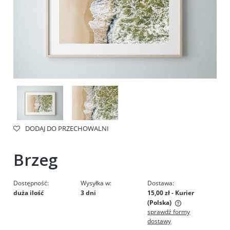
DODAJ DO PRZECHOWALNI
Brzeg
Dostępność:
Wysyłka w:
Dostawa:
duża ilość
3 dni
15,00 zł
- Kurier
(Polska)
sprawdź formy
Cena nie zawiera ewentualnych kosztów płatności
dostawy