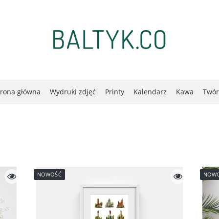
trona główna
Wydruki zdjęć
Printy
Kalendarz
Kawa
Twór
NOWOŚĆ
NOW