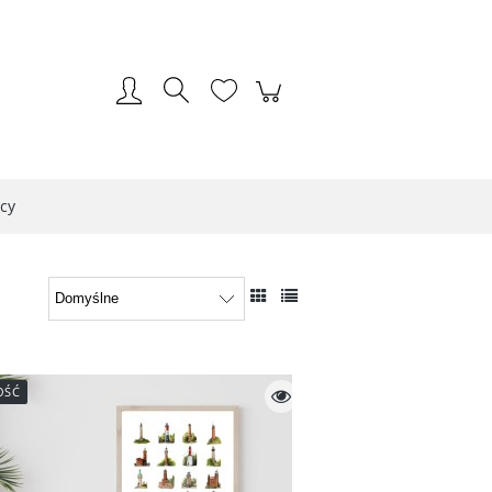
Zarejestruj się
Zaloguj się
cy
OŚĆ