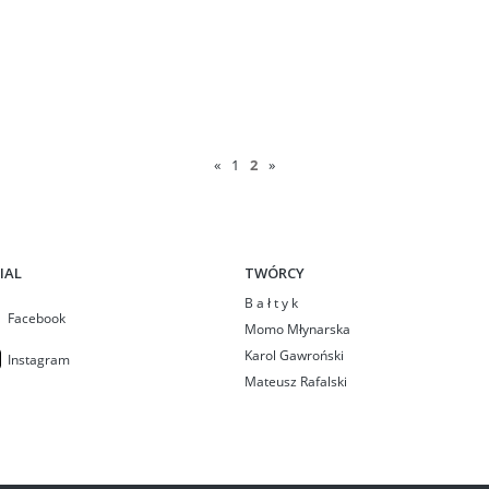
«
1
2
»
IAL
TWÓRCY
B a ł t y k
Facebook
Momo Młynarska
Karol Gawroński
Instagram
Mateusz Rafalski