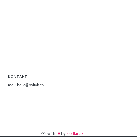
KONTAKT
:liam
♥
</> with
by
siedlar.ski